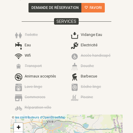
DEMANDE DE RÉSERVATION
FAVORI
SERVICES
Toilette
Vidange Eau
Eau
Electricité
Wifi
Accès handicapé
Transport
Douche
Animaux acceptés
Barbecue
Lave-linge
Sèche-linge
Commerces
Piscine
Réparation vélo
©
les contributeurs d’OpenStreetMap
+