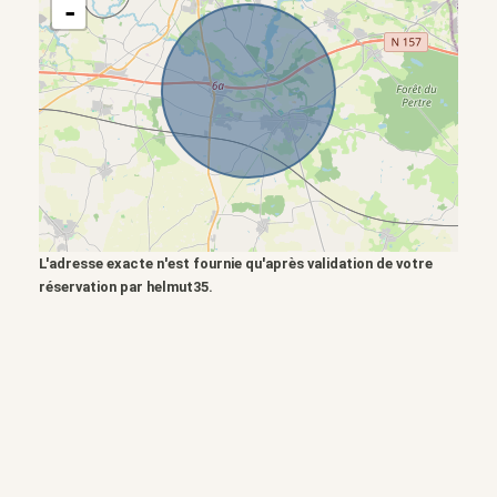
-
L'adresse exacte n'est fournie qu'après validation de votre
réservation par helmut35.