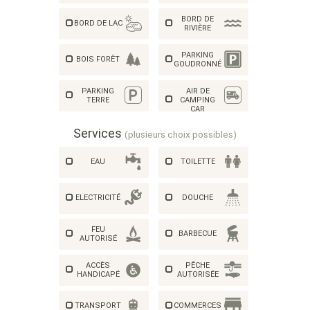
BORD DE
BORD DE LAC
RIVIÈRE
PARKING
BOIS FORÊT
GOUDRONNÉ
AIR DE
PARKING
CAMPING
TERRE
CAR
Services
(plusieurs choix possibles)
EAU
TOILETTE
ELECTRICITÉ
DOUCHE
FEU
BARBECUE
AUTORISÉ
ACCÈS
PÊCHE
HANDICAPÉ
AUTORISÉE
TRANSPORT
COMMERCES