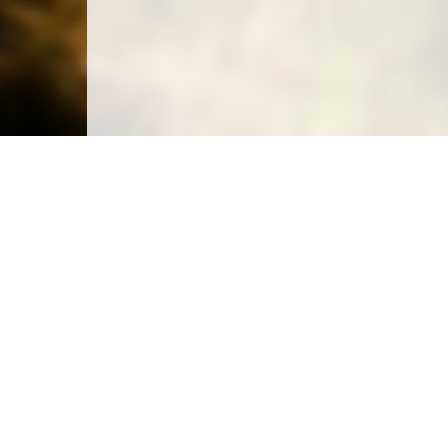
Carte des emplacements
Créer un emplacement
Législation
Législation du camping sauvage
Législation du camping chez l'habitant