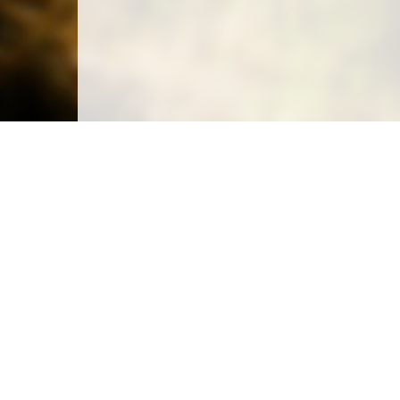
Carte des emplacements
Créer un emplacement
Législation
Législation du camping sauvage
Législation du camping chez l'habitant