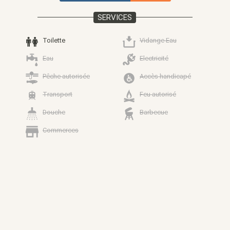
SERVICES
Toilette
Vidange Eau
Eau
Electricité
Pêche autorisée
Accès handicapé
Transport
Feu autorisé
Douche
Barbecue
Commerces