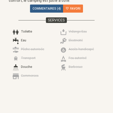
confort, le camping est juste à coté.
COMMENTAIRES (4)
FAVORI
SERVICES
Toilette
Vidange Eau
Eau
Electricité
Pêche autorisée
Accès handicapé
Transport
Feu autorisé
Douche
Barbecue
Commerces