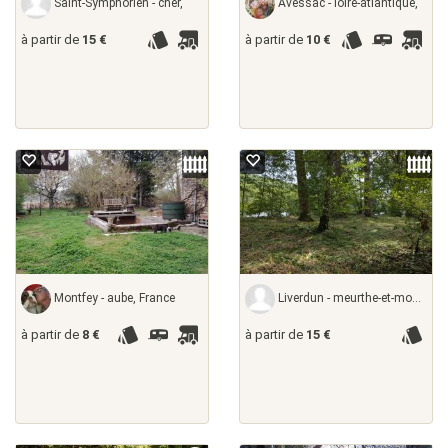
Saint-Symphorien - cher,
Avessac - loire-atlantique,
à partir de
15 €
à partir de
10 €
Montfey - aube, France
Liverdun - meurthe-et-moselle,
à partir de
8 €
à partir de
15 €