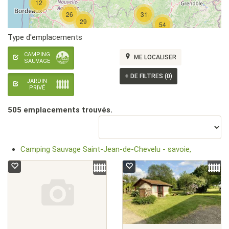
12
26
31
29
54
Type d'emplacements
CAMPING
ME LOCALISER
SAUVAGE
+
DE FILTRES (0)
JARDIN
PRIVÉ
505 emplacement
s
trouvé
s
.
Camping Sauvage Saint-Jean-de-Chevelu - savoie,