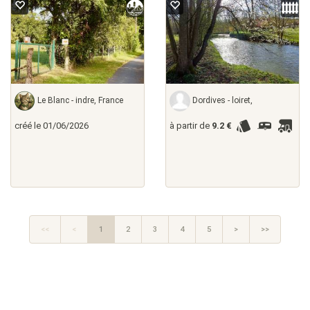
Le Blanc - indre, France
Dordives - loiret,
créé le 01/06/2026
à partir de
9.2 €
<<
<
1
2
3
4
5
>
>>