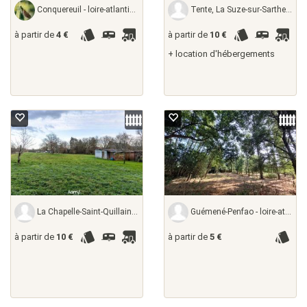
Conquereuil - loire-atlantique, France
Tente, La Suze-sur-Sarthe - sarthe, France
à partir de
4 €
à partir de
10 €
+ location d'hébergements
La Chapelle-Saint-Quillain - haute-saône,
Guémené-Penfao - loire-atlantique,
à partir de
10 €
à partir de
5 €