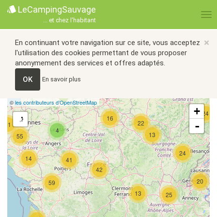
LeCampingSauvage
... et chez l'habitant
×
En continuant votre navigation sur ce site, vous acceptez
l'utilisation des cookies permettant de vous proposer
anonymement des services et offres adaptés.
OK
En savoir plus
©
les contributeurs d’OpenStreetMap
+
24
16
22
-
21
4
13
55
24
14
41
42
20
59
13
25