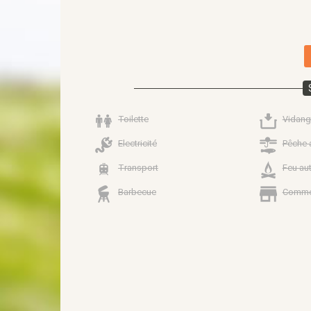
Toilette
Vidang
Electricité
Pêche 
Transport
Feu au
Barbecue
Comme