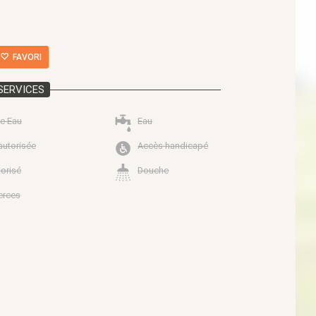
FAVORI
SERVICES
e Eau
Eau
autorisée
Accès handicapé
torisé
Douche
rces