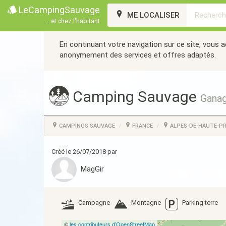
LeCampingSauvage
ME LOCALISER
... et chez l'habitant
En continuant votre navigation sur ce site, vous 
anonymement des services et offres adaptés.
Camping Sauvage
Ganag
CAMPINGS SAUVAGE
FRANCE
ALPES-DE-HAUTE-P
Créé le 26/07/2018 par
MagGir
Campagne
Montagne
Parking terre
©
les contributeurs d’OpenStreetMap