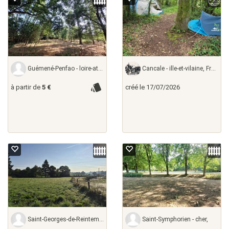
Guémené-Penfao - loire-atlantique,
Cancale - ille-et-vilaine, France
à partir de
5 €
créé le 17/07/2026
Saint-Georges-de-Reintembault - ille-et-vilaine,
Saint-Symphorien - cher,