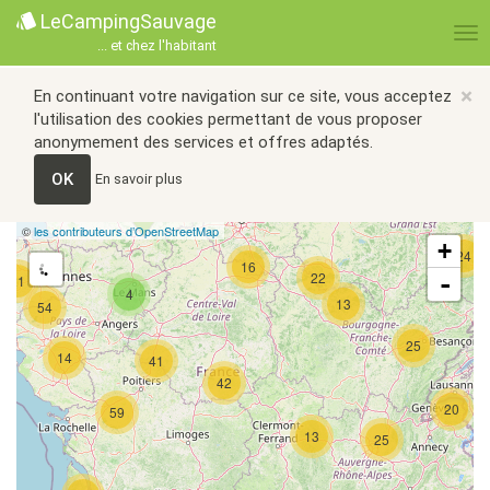
LeCampingSauvage
... et chez l'habitant
×
En continuant votre navigation sur ce site, vous acceptez
l'utilisation des cookies permettant de vous proposer
anonymement des services et offres adaptés.
OK
En savoir plus
©
les contributeurs d’OpenStreetMap
+
24
16
22
-
21
4
13
54
25
14
41
42
20
59
13
25