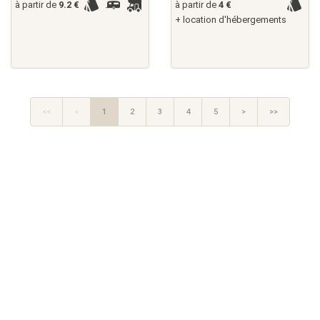
à partir de
9.2 €
à partir de
4 €
+ location d'hébergements
<<
<
1
2
3
4
5
>
>>