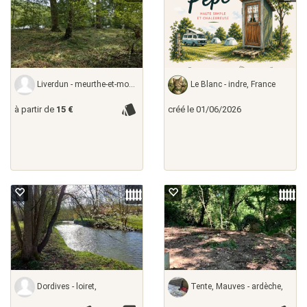
Liverdun - meurthe-et-moselle,
Le Blanc - indre, France
à partir de
15 €
créé le 01/06/2026
Dordives - loiret,
Tente, Mauves - ardèche,