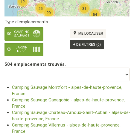
12
26
31
29
54
Type d'emplacements
CAMPING
ME LOCALISER
SAUVAGE
+
DE FILTRES (0)
JARDIN
PRIVÉ
504 emplacement
s
trouvé
s
.
Camping Sauvage Montfort - alpes-de-haute-provence,
France
Camping Sauvage Ganagobie - alpes-de-haute-provence,
France
Camping Sauvage Château-Arnoux-Saint-Auban - alpes-de-
haute-provence, France
Camping Sauvage Villemus - alpes-de-haute-provence,
France