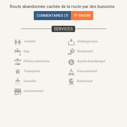
Route abandonnée cachée de la route par des buissons.
COMMENTAIRES (7)
FAVORI
SERVICES
Toilette
Vidange Eau
Eau
Electricité
Pêche autorisée
Accès handicapé
Transport
Feu autorisé
Douche
Barbecue
Commerces