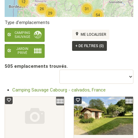
12
26
31
29
54
Type d'emplacements
CAMPING
ME LOCALISER
SAUVAGE
+
DE FILTRES (0)
JARDIN
PRIVÉ
505 emplacement
s
trouvé
s
.
Camping Sauvage Cabourg - calvados, France