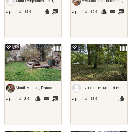
Saint-Symphorien - cher,
Avessac - loire-atlantique,
à partir de
15 €
à partir de
10 €
Montfey - aube, France
Liverdun - meurthe-et-moselle,
à partir de
8 €
à partir de
15 €