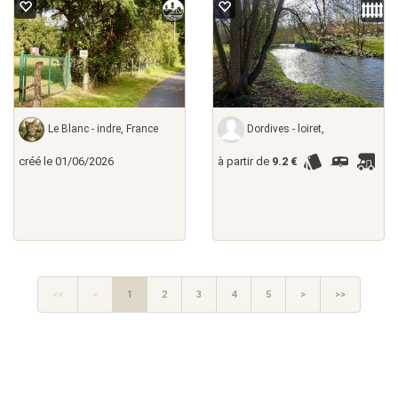
Le Blanc - indre, France
Dordives - loiret,
créé le 01/06/2026
à partir de
9.2 €
<<
<
1
2
3
4
5
>
>>