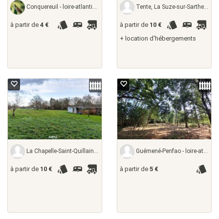
Conquereuil - loire-atlantique, France
Tente, La Suze-sur-Sarthe - sarthe, France
à partir de
4 €
à partir de
10 €
+ location d'hébergements
La Chapelle-Saint-Quillain - haute-saône,
Guémené-Penfao - loire-atlantique,
à partir de
10 €
à partir de
5 €