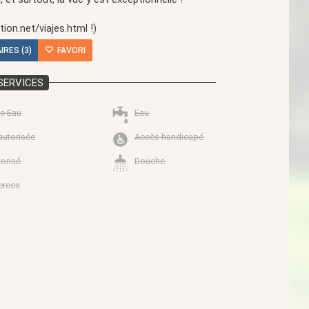
ion.net/viajes.html !)
RES (3)
FAVORI
SERVICES
e Eau
Eau
autorisée
Accès handicapé
torisé
Douche
rces