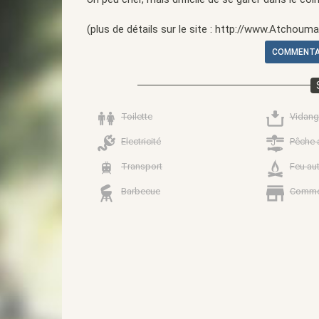
(plus de détails sur le site : http://www.Atchoumat
COMMENTAI
Toilette
Vidang
Electricité
Pêche 
Transport
Feu au
Barbecue
Comme