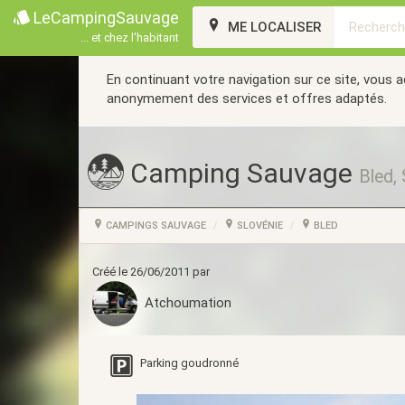
LeCampingSauvage
ME LOCALISER
... et chez l'habitant
En continuant votre navigation sur ce site, vous 
anonymement des services et offres adaptés.
Camping Sauvage
Bled, 
CAMPINGS SAUVAGE
SLOVÉNIE
BLED
Créé le 26/06/2011 par
Atchoumation
Parking goudronné