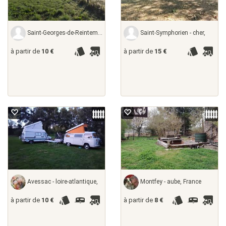
Saint-Georges-de-Reintembault - ille-et-vilaine,
Saint-Symphorien - cher,
à partir de
10 €
à partir de
15 €
Avessac - loire-atlantique,
Montfey - aube, France
à partir de
10 €
à partir de
8 €