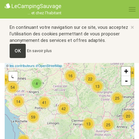
LeCampingSauvage
... et chez l'habitant
×
En continuant votre navigation sur ce site, vous acceptez
l'utilisation des cookies permettant de vous proposer
anonymement des services et offres adaptés.
OK
En savoir plus
©
les contributeurs d’OpenStreetMap
+
24
16
22
-
21
4
13
54
25
14
41
42
20
59
13
25