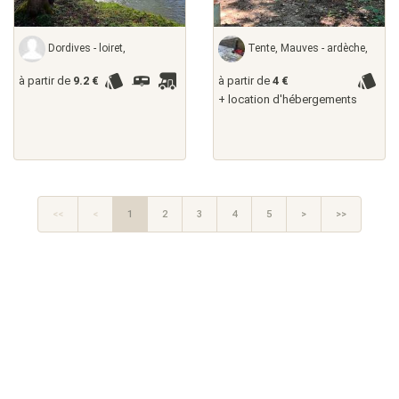
Dordives - loiret,
Tente, Mauves - ardèche,
à partir de
9.2 €
à partir de
4 €
+ location d'hébergements
<<
<
1
2
3
4
5
>
>>