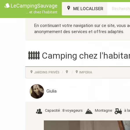
LeCampingSauvage
ME LOCALISER
... et chez l'habitant
En continuant votre navigation sur ce site, vous 
anonymement des services et offres adaptés.
Camping chez l'habita
JARDINS PRIVÉS
IMPERIA
Giulia
Capacité : 8 voyageurs
Montagne
à l
Précédent