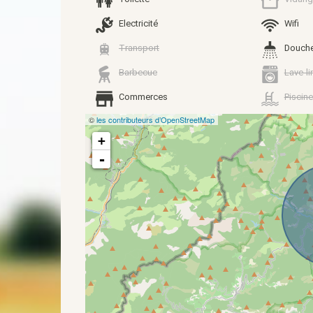
Electricité
Wifi
Transport
Douch
Barbecue
Lave-li
Commerces
Piscine
©
les contributeurs d’OpenStreetMap
+
-