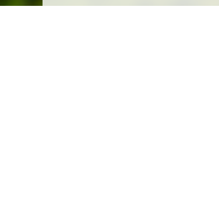
Carte des emplacements
Créer un emplacement
Législation
Législation du camping sauvage
Législation du camping chez l'habitant
FAQ
Comment créer un camping chez l'habitant ?
Comment créer un camping sauvage ?
Comment faire une réservation ?
Comment gérer mes campeurs ?