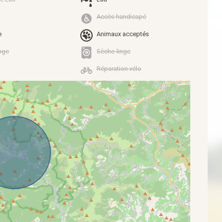
Accès handicapé
e
Animaux acceptés
nge
Sèche-linge
Réparation vélo