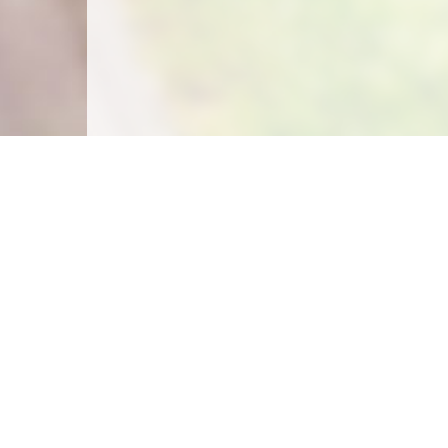
Carte des emplacements
Créer un emplacement
Législation
Législation du camping sauvage
Législation du camping chez l'habitant