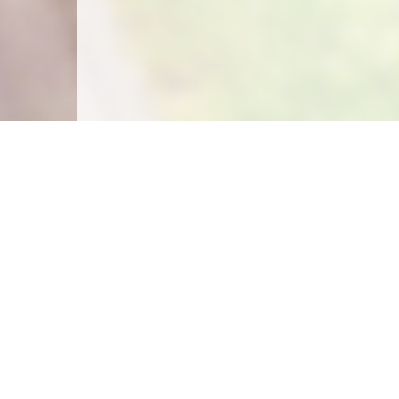
Carte des emplacements
Créer un emplacement
Législation
Législation du camping sauvage
Législation du camping chez l'habitant