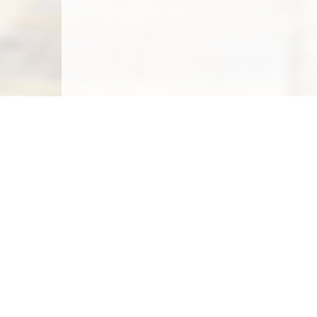
Carte des emplacements
Créer un emplacement
Législation
Législation du camping sauvage
Législation du camping chez l'habitant