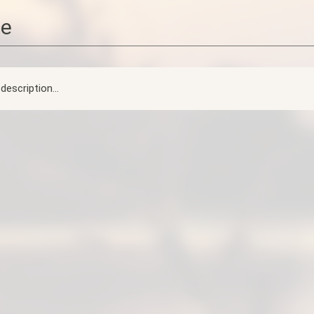
ue
description...