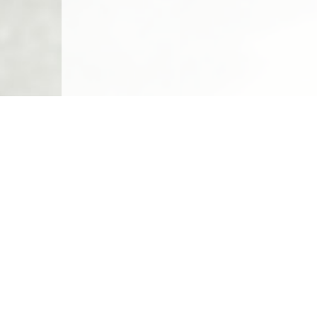
Carte des emplacements
Créer un emplacement
Législation
Législation du camping sauvage
Législation du camping chez l'habitant