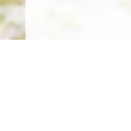
Carte des emplacements
Créer un emplacement
Législation
Législation du camping sauvage
Législation du camping chez l'habitant