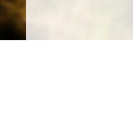
Carte des emplacements
Créer un emplacement
Législation
Législation du camping sauvage
Législation du camping chez l'habitant