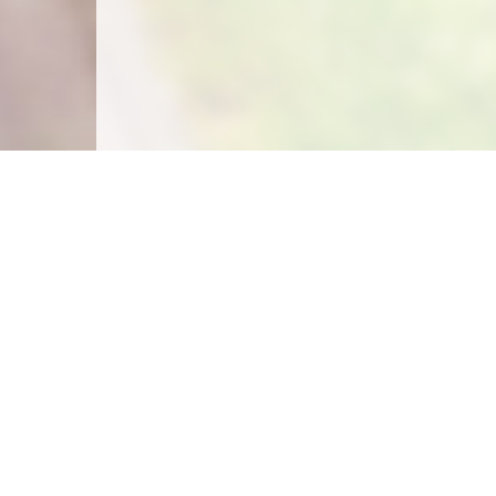
Carte des emplacements
Créer un emplacement
Législation
Législation du camping sauvage
Législation du camping chez l'habitant