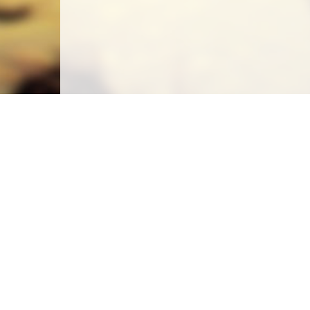
Carte des emplacements
Créer un emplacement
Législation
Législation du camping sauvage
Législation du camping chez l'habitant