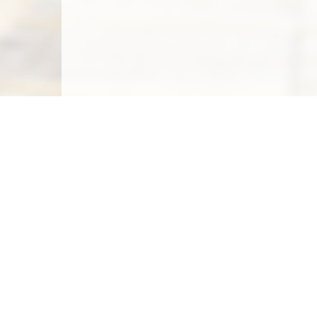
Carte des emplacements
Créer un emplacement
Législation
Législation du camping sauvage
Législation du camping chez l'habitant