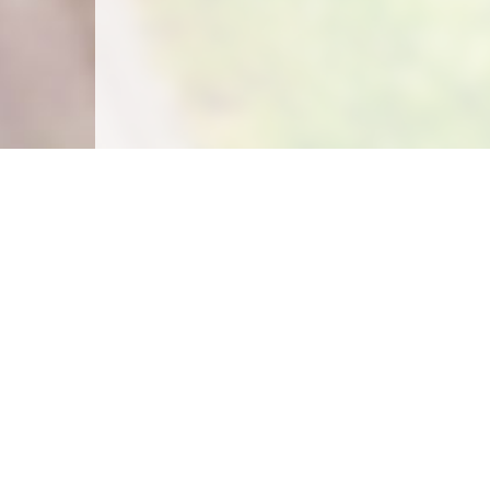
Carte des emplacements
Créer un emplacement
Législation
Législation du camping sauvage
Législation du camping chez l'habitant