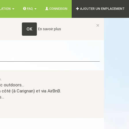
SLATION
FAQ
CONNEXION
AJOUTER UN EMPLACEMENT
×
OK
En savoir plus
.
c outdoors...
côté (à Carignan) et via AirBnB.
...