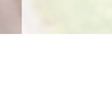
Carte des emplacements
Créer un emplacement
Législation
Législation du camping sauvage
Législation du camping chez l'habitant