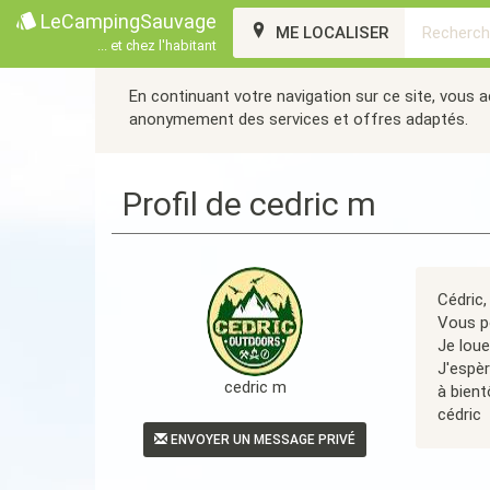
LeCampingSauvage
ME LOCALISER
... et chez l'habitant
En continuant votre navigation sur ce site, vous 
anonymement des services et offres adaptés.
Profil de cedric m
Cédric,
Vous po
Je loue
J'espèr
cedric m
à bientô
cédric
ENVOYER UN MESSAGE PRIVÉ