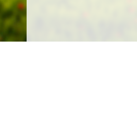
Carte des emplacements
Créer un emplacement
Législation
Législation du camping sauvage
Législation du camping chez l'habitant