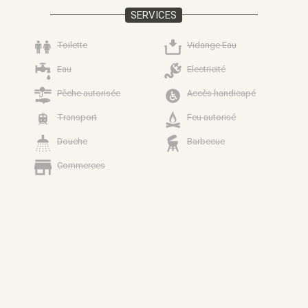
SERVICES
Toilette
Vidange Eau
Eau
Electricité
Pêche autorisée
Accès handicapé
Transport
Feu autorisé
Douche
Barbecue
Commerces