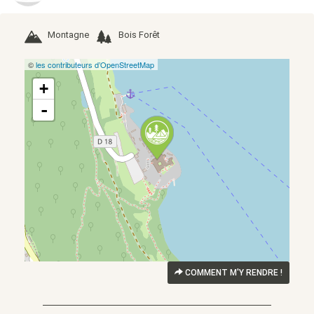
Montagne
Bois Forêt
©
les contributeurs d’OpenStreetMap
+
-
COMMENT M'Y RENDRE !