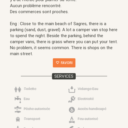
Aucun problème rencontré.
Des commerces sont proches.
Eng : Close to the main beach of Sagres, there is a
parking (sand, dust, gravel). A lot a camper van stop here
to spend the night. Beside the parking, behind the
camper vans, there is grass where you can put your tent.
No problem, it seems common. There is shops on the
main street.
FAVORI
SERVICES
Toilette
Vidange Eau
Eau
Electricité
Pêche autorisée
Accès handicapé
Transport
Feu autorisé