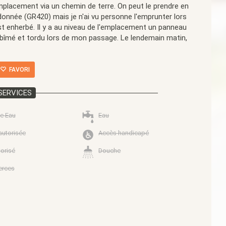
emplacement via un chemin de terre. On peut le prendre en
ndonnée (GR420) mais je n'ai vu personne l'emprunter lors
est enherbé. Il y a au niveau de l'emplacement un panneau
abîmé et tordu lors de mon passage. Le lendemain matin,
FAVORI
SERVICES
e Eau
Eau
autorisée
Accès handicapé
torisé
Douche
rces