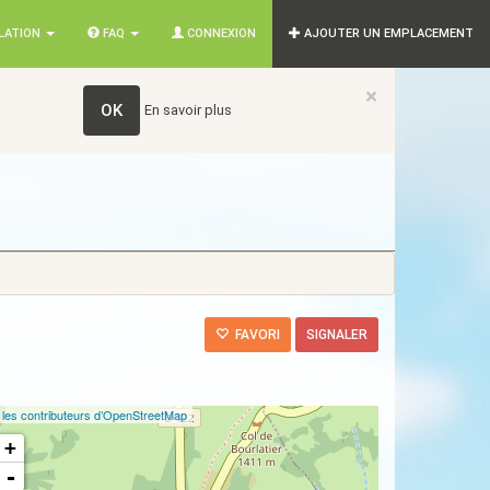
SLATION
FAQ
CONNEXION
AJOUTER UN EMPLACEMENT
×
OK
En savoir plus
FAVORI
SIGNALER
©
les contributeurs d’OpenStreetMap
+
-