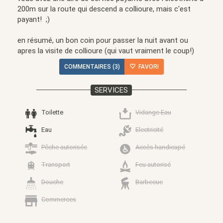
200m sur la route qui descend a collioure, mais c'est
payant! ;)
en résumé, un bon coin pour passer la nuit avant ou
apres la visite de collioure (qui vaut vraiment le coup!)
COMMENTAIRES (3)
FAVORI
SERVICES
Toilette
Vidange Eau
Eau
Electricité
Pêche autorisée
Accès handicapé
Transport
Feu autorisé
Douche
Barbecue
Commerces