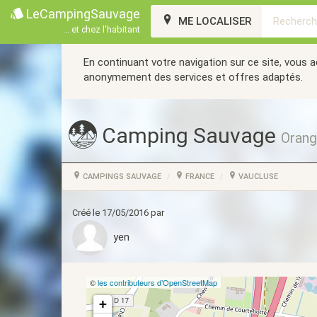
LeCampingSauvage
ME LOCALISER
... et chez l'habitant
En continuant votre navigation sur ce site, vous 
anonymement des services et offres adaptés.
Camping Sauvage
Orang
CAMPINGS SAUVAGE
FRANCE
VAUCLUSE
Créé le 17/05/2016 par
yen
©
les contributeurs d’OpenStreetMap
+