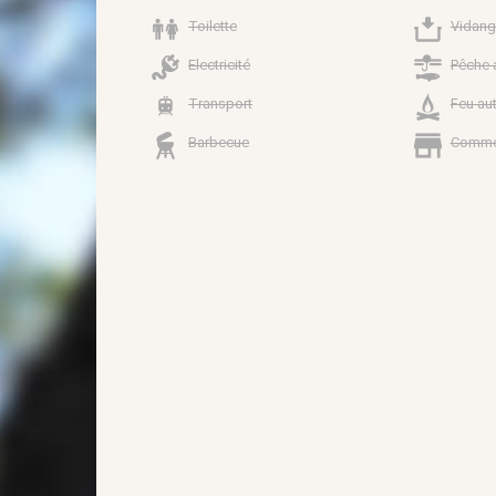
Toilette
Vidang
Electricité
Pêche 
Transport
Feu au
Barbecue
Comme