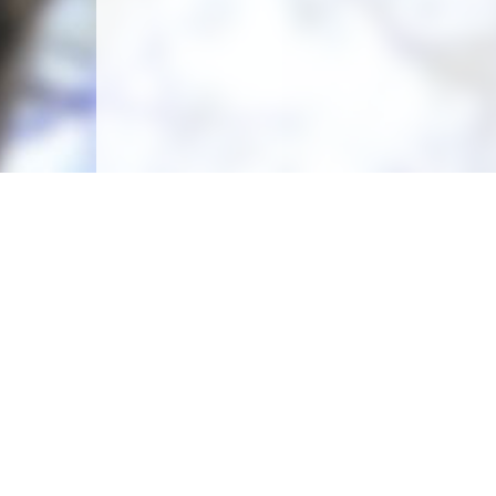
Mais aussi... Vaucluse, France
Camping Sauvage Pertuis par Meli-Melo