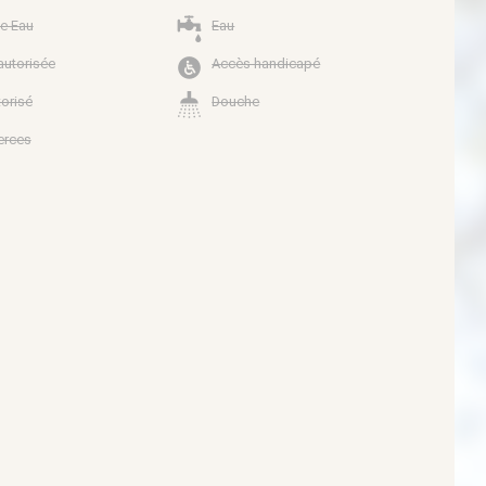
e Eau
Eau
autorisée
Accès handicapé
torisé
Douche
rces