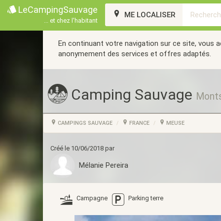
LeCampingSauvage
ME LOCALISER
... et chez l'habitant
En continuant votre navigation sur ce site, vous 
anonymement des services et offres adaptés.
Camping Sauvage
Monts
CAMPINGS SAUVAGE
FRANCE
MEUSE
Créé le 10/06/2018 par
Mélanie Pereira
Campagne
Parking terre