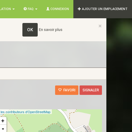
SLATION
FAQ
CONNEXION
AJOUTER UN EMPLACEMENT
×
OK
En savoir plus
FAVORI
SIGNALER
©
les contributeurs d’OpenStreetMap
+
-