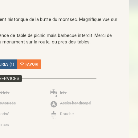
ent historique de la butte du montsec. Magnifique vue sur
ence de table de picnic mais barbecue interdit. Merci de
du monument sur la route, ou pres des tables.
RES (1)
FAVORI
SERVICES
e Eau
Eau
autorisée
Accès handicapé
torisé
Douche
rces