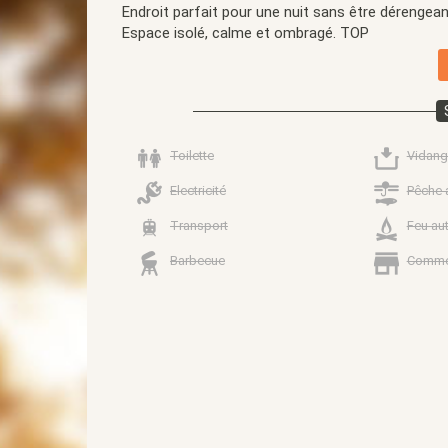
Endroit parfait pour une nuit sans être dérengea
Espace isolé, calme et ombragé. TOP
Toilette
Vidang
Electricité
Pêche 
Transport
Feu au
Barbecue
Comme