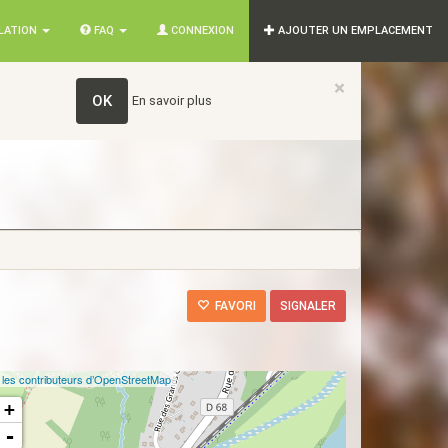
SLATION
FAQ
CONNEXION
AJOUTER UN EMPLACEMENT
×
OK
En savoir plus
FAVORI
SIGNALER
©
les contributeurs d’OpenStreetMap
+
-