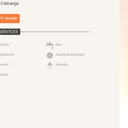
nt/dérangé.
FAVORI
SERVICES
e Eau
Eau
autorisée
Accès handicapé
torisé
Douche
rces