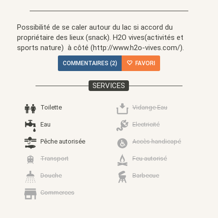
Possibilité de se caler autour du lac si accord du
propriétaire des lieux (snack). H2O vives(activités et
sports nature) à côté (http://www.h2o-vives.com/).
COMMENTAIRES (2)
FAVORI
SERVICES
Toilette
Vidange Eau
Eau
Electricité
Pêche autorisée
Accès handicapé
Transport
Feu autorisé
Douche
Barbecue
Commerces