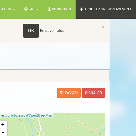
SLATION
FAQ
CONNEXION
AJOUTER UN EMPLACEMENT
×
OK
En savoir plus
FAVORI
SIGNALER
©
les contributeurs d’OpenStreetMap
+
-