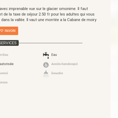
 avec imprenable vue sur le glacier omonime. Il faut
t de la taxe de séjour 2.50 fr pour les adultes qui vous
s dans la vallée. Il vaut une montée a la Cabane de moiry
FAVORI
SERVICES
e Eau
Eau
autorisée
Accès handicapé
torisé
Douche
rces