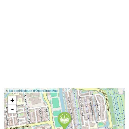
©
les contributeurs d’OpenStreetMap
+
-