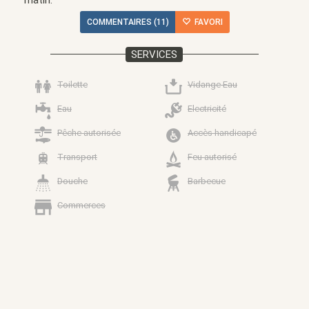
COMMENTAIRES (11)
FAVORI
SERVICES
Toilette
Vidange Eau
Eau
Electricité
Pêche autorisée
Accès handicapé
Transport
Feu autorisé
Douche
Barbecue
Commerces