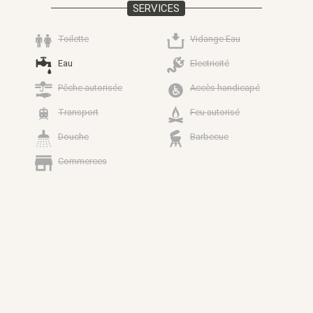
SERVICES
Toilette
Vidange Eau
Eau
Electricité
Pêche autorisée
Accès handicapé
Transport
Feu autorisé
Douche
Barbecue
Commerces