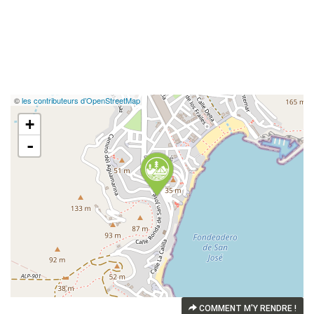
©
les contributeurs d’OpenStreetMap
+
-
COMMENT M'Y RENDRE !