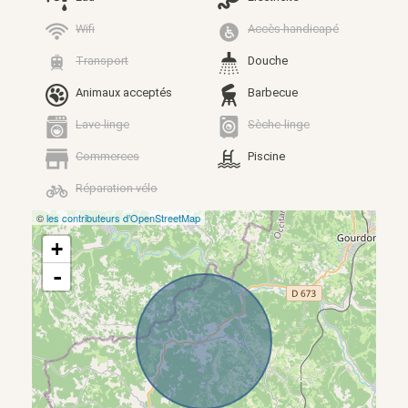
Wifi
Accès handicapé
Transport
Douche
Animaux acceptés
Barbecue
Lave-linge
Sèche-linge
Commerces
Piscine
Réparation vélo
©
les contributeurs d’OpenStreetMap
+
-