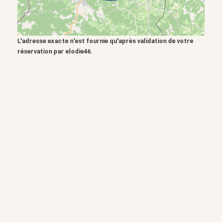
L'adresse exacte n'est fournie qu'après validation de votre
réservation par elodie46.