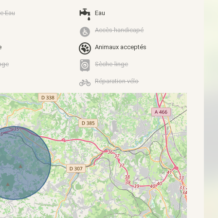
e Eau
Eau
Accès handicapé
e
Animaux acceptés
nge
Sèche-linge
Réparation vélo