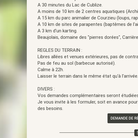
A 30 minutes du Lac de Cublize.
A moins de 10 km de 2 centres aquatiques (Archip
A 15 km du parc animalier de Courzieu (loups, ra
A 10 km de sites de parapentes (baptêmes de l'ai
A 3 km d'un karting.
Beaujolais, domaine des "pierres dorées", Carrières 
REGLES DU TERRAIN :
Libres allées et venues extérieures, pas de contra
Pas de feu au sol (barbecue autorisé).
Calme à 22h.
Laisser le terrain dans le même état qu'à l'arrivée
DIVERS :
Vos demandes complémentaires seront étudiées
Je vous invite à les formuler, soit en avance pou
des besoins.
DEMANDE DE R