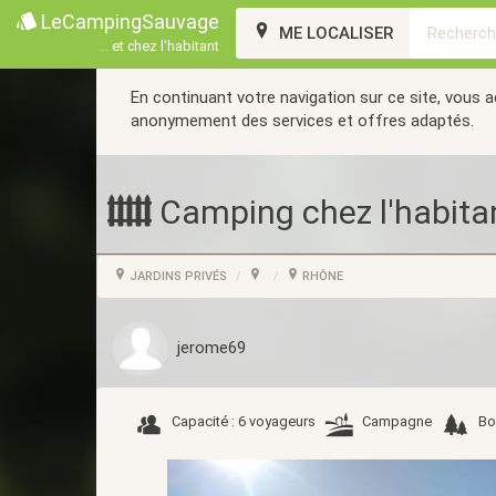
LeCampingSauvage
ME LOCALISER
... et chez l'habitant
En continuant votre navigation sur ce site, vous 
anonymement des services et offres adaptés.
Camping chez l'habita
JARDINS PRIVÉS
RHÔNE
jerome69
Capacité : 6 voyageurs
Campagne
Bo
Précédent