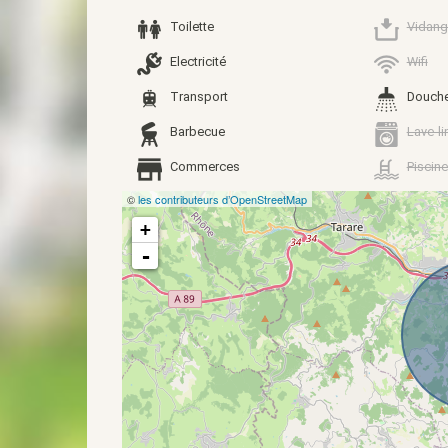
Toilette
Vidang
Electricité
Wifi
Transport
Douch
Barbecue
Lave-li
Commerces
Piscine
©
les contributeurs d’OpenStreetMap
+
-