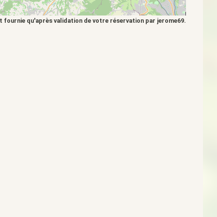
t fournie qu'après validation de votre réservation par jerome69.