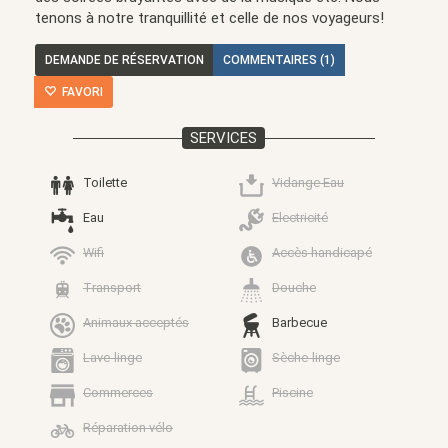
tenons à notre tranquillité et celle de nos voyageurs!
DEMANDE DE RÉSERVATION
COMMENTAIRES (1)
FAVORI
SERVICES
Toilette
Vidange Eau
Eau
Electricité
Wifi
Accès handicapé
Transport
Douche
Animaux acceptés
Barbecue
Lave-linge
Sèche-linge
Commerces
Piscine
Réparation vélo