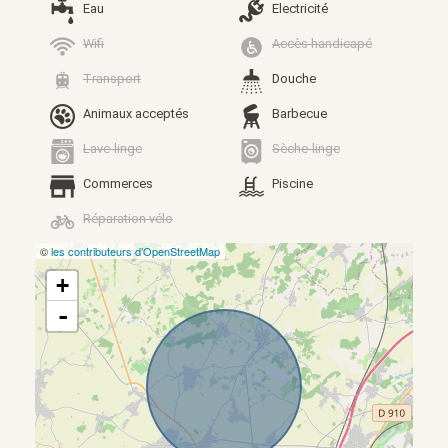
Eau
Electricité
Wifi
Accès handicapé
Transport
Douche
Animaux acceptés
Barbecue
Lave-linge
Sèche-linge
Commerces
Piscine
Réparation vélo
©
les contributeurs d’OpenStreetMap
+
-