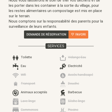
Nous vous laisserons le soin de trier vos déchets et de
les porter dans les container à la sortie du village, pour
les restes alimentaires un compostage est mis en place
sur le terrain.
Nous comptons sur la responsabilité des parents pour la
surveillance de leurs enfants.
DEMANDE DE RÉSERVATION
FAVORI
SERVICES
Toilette
Vidange Eau
Eau
Electricité
Wifi
Accès handicapé
Transport
Douche
Animaux acceptés
Barbecue
Lave-linge
Sèche-linge
Commerces
Piscine