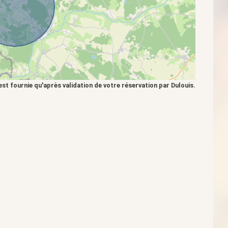
est fournie qu'après validation de votre réservation par Dulouis.