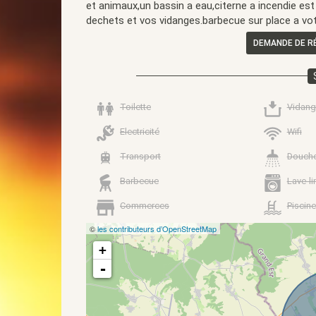
et animaux,un bassin a eau,citerne a incendie e
dechets et vos vidanges.barbecue sur place a vot
DEMANDE DE R
Toilette
Vidang
Electricité
Wifi
Transport
Douch
Barbecue
Lave-li
Commerces
Piscine
©
les contributeurs d’OpenStreetMap
+
-