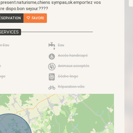
st present.naturisme,chiens sympas,ok.emportez vos
re dispo.bon sejour.????
ÉSERVATION
FAVORI
SERVICES
e Eau
Eau
Accès handicapé
e
Animaux acceptés
nge
Sèche-linge
Réparation vélo