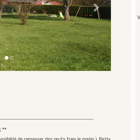
V
t
**
ssibilité de ramasser des œufs frais le matin ), Betty,