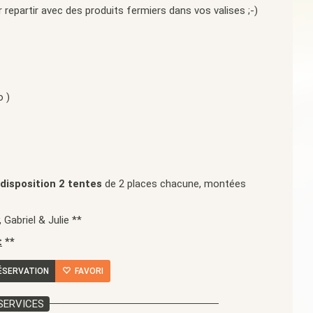
 repartir avec des produits fermiers dans vos valises ;-)
o )
 disposition 2 tentes
de 2 places chacune, montées
 Gabriel & Julie **
t
**
ÉSERVATION
FAVORI
SERVICES