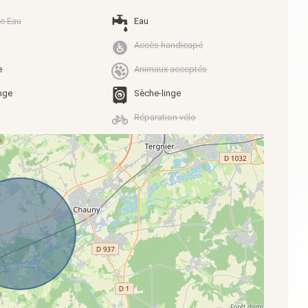
e Eau
Eau
Accès handicapé
e
Animaux acceptés
nge
Sèche-linge
Réparation vélo