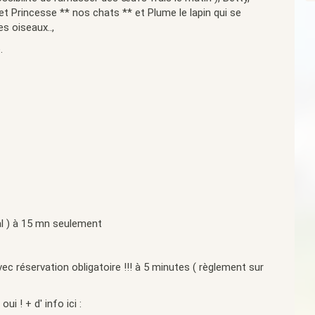
et Princesse ** nos chats ** et Plume le lapin qui se
es oiseaux..,
.
)
val ) à 15 mn seulement
ec réservation obligatoire !!! à 5 minutes ( règlement sur
ui ! + d' info ici :