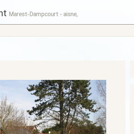
nt
Marest-Dampcourt - aisne,
Suivant