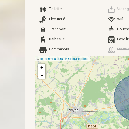
Toilette
Vidang
Electricité
Wifi
Transport
Douch
Barbecue
Lave-li
Commerces
Piscine
©
les contributeurs d’OpenStreetMap
+
-