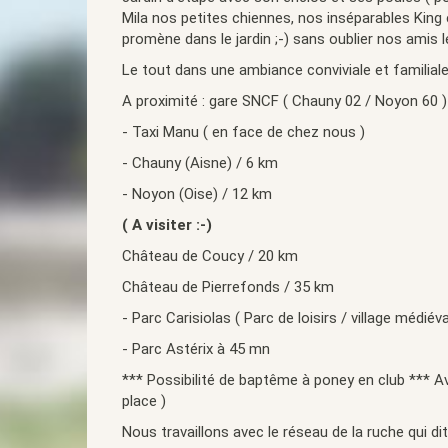
Mila nos petites chiennes, nos inséparables King 
promène dans le jardin ;-) sans oublier nos amis l
Le tout dans une ambiance conviviale et familiale
A proximité : gare SNCF ( Chauny 02 / Noyon 60 
- Taxi Manu ( en face de chez nous )
- Chauny (Aisne) / 6 km
- Noyon (Oise) / 12 km
( A visiter :-)
Château de Coucy / 20 km
Château de Pierrefonds / 35 km
- Parc Carisiolas ( Parc de loisirs / village médié
- Parc Astérix à 45 mn
*** Possibilité de baptême à poney en club *** Av
place )
Nous travaillons avec le réseau de la ruche qui dit o