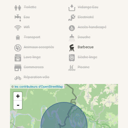
Toilette
Vidange Eau
Eau
Electricité
Wifi
Accès handicapé
Transport
Douche
Animaux acceptés
Barbecue
Lave-linge
Sèche-linge
Commerces
Piscine
Réparation vélo
©
les contributeurs d’OpenStreetMap
+
-