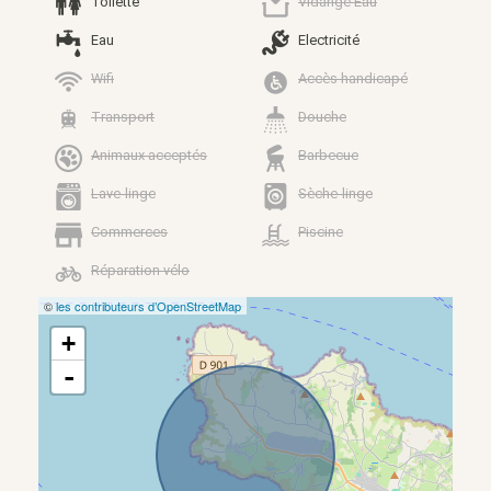
Toilette
Vidange Eau
Eau
Electricité
Wifi
Accès handicapé
Transport
Douche
Animaux acceptés
Barbecue
Lave-linge
Sèche-linge
Commerces
Piscine
Réparation vélo
©
les contributeurs d’OpenStreetMap
+
-